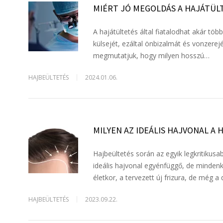
MIÉRT JÓ MEGOLDÁS A HAJÁTÜL
A hajátültetés által fiatalodhat akár töb
külsejét, ezáltal önbizalmát és vonzerej
megmutatjuk, hogy milyen hosszú…
HAJBEÜLTETÉS
2024.01.06.
MILYEN AZ IDEÁLIS HAJVONAL A
Hajbeültetés során az egyik legkritikusa
ideális hajvonal egyénfüggő, de minde
életkor, a tervezett új frizura, de még 
HAJBEÜLTETÉS
2023.09.22.