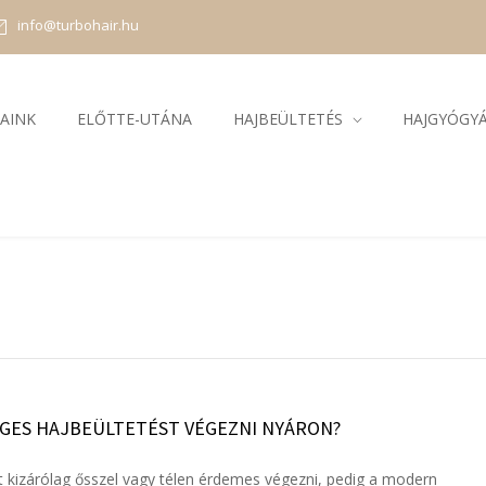
info@turbohair.hu
AINK
ELŐTTE-UTÁNA
HAJBEÜLTETÉS
HAJGYÓGY
ÉGES HAJBEÜLTETÉST VÉGEZNI NYÁRON?
t kizárólag ősszel vagy télen érdemes végezni, pedig a modern