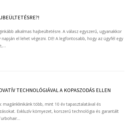
AJBEÜLTETÉSRE?!
ginkább alkalmas hajbeültetésre. A válasz egyszerű, ugyanakkor
y napján el lehet végezni. DE! A legfontosabb, hogy az ügyfél egy
e,…
OVATÍV TECHNOLÓGIÁVAL A KOPASZODÁS ELLEN
: magánklinikánk több, mint 10 év tapasztalatával és
zásokat. Exkluzív környezet, korszerű technológia és garantált
Turbohair…