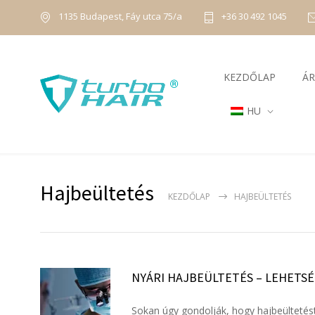
1135 Budapest, Fáy utca 75/a
+36 30 492 1045
KEZDŐLAP
ÁR
HU
Hajbeültetés
KEZDŐLAP
HAJBEÜLTETÉS
NYÁRI HAJBEÜLTETÉS – LEHETS
Sokan úgy gondolják, hogy hajbeültetés