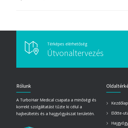
Térképes elérhetőség
Útvonaltervezés
Rólunk
Oldaltérk
A TurboHair Medical csapata a minőségi és
Kezdőlap
korrekt szolgáltatást tűzte ki célul a
Előtte-u
hajbeültetés és a hajgyógyászat területén.
Hajgyóg