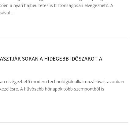
ően a nyári hajbeültetés is biztonságosan elvégezhető. A
ásával…
LASZTJÁK SOKAN A HIDEGEBB IDŐSZAKOT A
san elvégezhető modern technológiák alkalmazásával, azonban
a a kezelésre. A hűvösebb hónapok több szempontból is