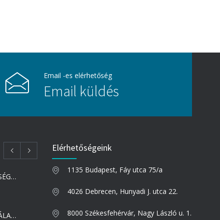
Email -es elérhetőség
Email küldés
Elérhetőségeink
1135 Budapest, Fáy utca 75/a
NYÁRI HAJBEÜLTETÉS – LEHETSÉGES HAJBEÜLTETÉST VÉGEZNI NYÁRON?
4026 Debrecen, Hunyadi J. utca 22.
8000 Székesfehérvár, Nagy László u. 1.
TÉLI HAJBEÜLTETÉS – MIÉRT VÁLASZTJÁK SOKAN A HIDEGEBB IDŐSZAKOT A HAJBEÜLTETÉSRE?