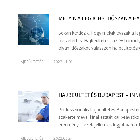
MELYIK A LEGJOBB IDŐSZAK A H
Sokan kérdezik, hogy melyik évszak a le
összetett is. Hajbeültetést az év bármel
olyan időszakot válasszon hajbeültetésr
HAJBEÜLTETÉS
2022.11.01.
HAJBEÜLTETÉS BUDAPEST – INN
Professzionális hajbeültetés Budapesten
szakértelmével kínál esztétikai beavatko
eredmény – ezek jellemzik legjobban a 
HAJBEÜLTETÉS
2022.06.24.