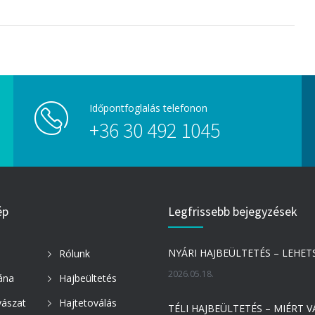
Időpontfoglalás telefonon
+36 30 492 1045
ép
Legfrissebb bejegyzések
Rólunk
2026.05.18.
tána
Hajbeültetés
yászat
Hajtetoválás