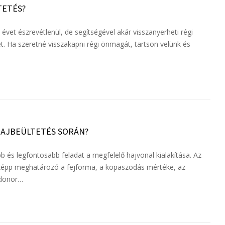
TETÉS?
b évet észrevétlenül, de segítségével akár visszanyerheti régi
ét. Ha szeretné visszakapni régi önmagát, tartson velünk és
 HAJBEÜLTETÉS SORÁN?
bb és legfontosabb feladat a megfelelő hajvonal kialakítása. Az
nképp meghatározó a fejforma, a kopaszodás mértéke, az
a donor…