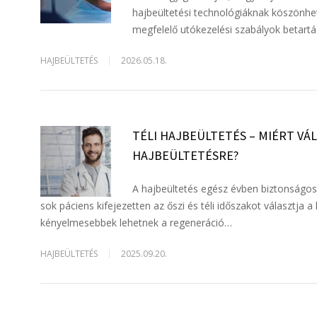
hajbeültetési technológiáknak köszönhet
megfelelő utókezelési szabályok betart
HAJBEÜLTETÉS
2026.05.18.
TÉLI HAJBEÜLTETÉS – MIÉRT VÁ
HAJBEÜLTETÉSRE?
A hajbeültetés egész évben biztonságo
sok páciens kifejezetten az őszi és téli időszakot választj
kényelmesebbek lehetnek a regeneráció…
HAJBEÜLTETÉS
2025.09.20.