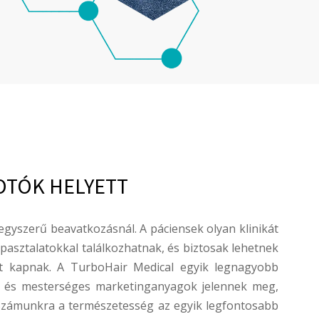
OTÓK HELYETT
egyszerű beavatkozásnál. A páciensek olyan klinikát
tapasztalatokkal találkozhatnak, és biztosak lehetnek
et kapnak. A TurboHair Medical egyik legnagyobb
k és mesterséges marketinganyagok jelennek meg,
 Számunkra a természetesség az egyik legfontosabb