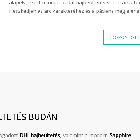
alapelv, ezért minden budai hajbeültetés során arra t
illeszkedjen az arc karakteréhez és a páciens megjelené
IDŐPONTOT 
ÜLTETÉS BUDÁN
fogadott
DHI hajbeültetés
, valamint a modern
Sapphire