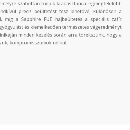
emélyre szabottan tudjuk kiválasztani a legmegfelelőbb
ndkívül precíz beültetést tesz lehetővé, különösen a
l, míg a Sapphire FUE hajbeültetés a speciális zafír
gyógyulást és kiemelkedően természetes végeredményt
klinikáján minden kezelés során arra törekszünk, hogy a
zuk, kompromisszumok nélkül.