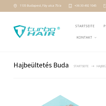
1135 Budapest, Fáy utca 75/a
+36 30 492 1045
STARTSEITE
P
KONTAKT
Hajbeültetés Buda
STARTSEITE
HAJBE