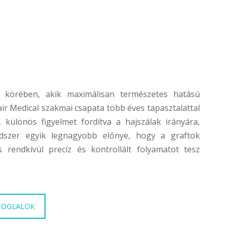
körében, akik maximálisan természetes hatású
r Medical szakmai csapata több éves tapasztalattal
 különös figyelmet fordítva a hajszálak irányára,
dszer egyik legnagyobb előnye, hogy a graftok
 rendkívül precíz és kontrollált folyamatot tesz
FOGLALOK