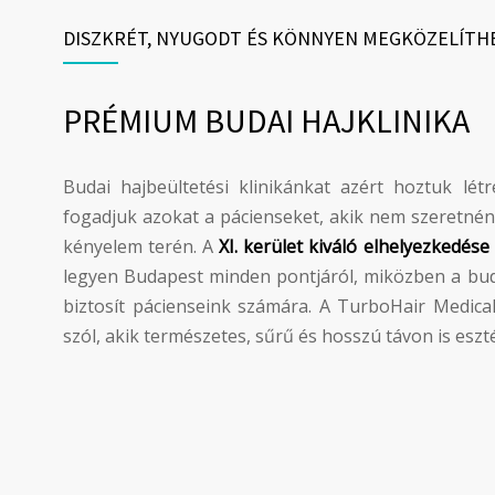
DISZKRÉT, NYUGODT ÉS KÖNNYEN MEGKÖZELÍT
PRÉMIUM BUDAI HAJKLINIKA
Budai hajbeültetési klinikánkat azért hoztuk lé
fogadjuk azokat a pácienseket, akik nem szeretn
kényelem terén. A
XI. kerület kiváló elhelyezkedése
legyen Budapest minden pontjáról, miközben a buda
biztosít pácienseink számára. A TurboHair Medica
szól, akik természetes, sűrű és hosszú távon is esz