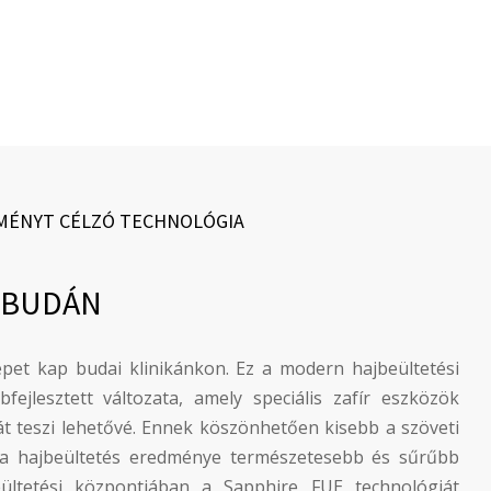
MÉNYT CÉLZÓ TECHNOLÓGIA
 BUDÁN
epet kap budai klinikánkon. Ez a modern hajbeültetési
jlesztett változata, amely speciális zafír eszközök
t teszi lehetővé. Ennek köszönhetően kisebb a szöveti
t a hajbeültetés eredménye természetesebb és sűrűbb
ültetési központjában a Sapphire FUE technológiát