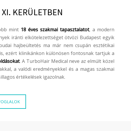
 XI. KERÜLETBEN
több mint
18 éves szakmai tapasztalatot
, a modern
yek iránti elkötelezettséget ötvözi Budapest egyik
 budai hajbeültetés ma már nem csupán esztétikai
s, ezért klinikánkon különösen fontosnak tartjuk a
oldásokat
. A TurboHair Medical neve az elmúlt közel
lakkal, a valódi eredményekkel és a magas szakmai
sillagos értékelések igazolnak.
FOGLALOK