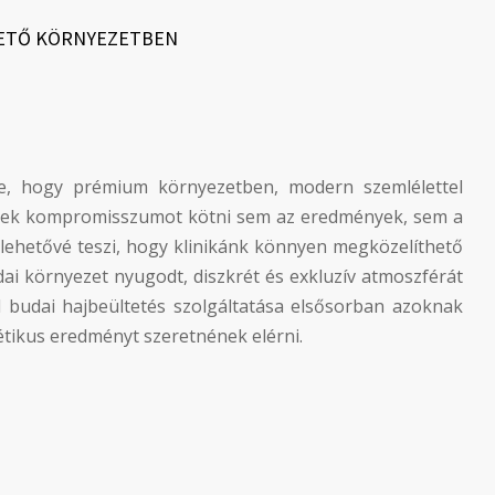
HETŐ KÖRNYEZETBEN
tre, hogy prémium környezetben, modern szemlélettel
ének kompromisszumot kötni sem az eredmények, sem a
lehetővé teszi, hogy klinikánk könnyen megközelíthető
i környezet nyugodt, diszkrét és exkluzív atmoszférát
l budai hajbeültetés szolgáltatása elsősorban azoknak
tétikus eredményt szeretnének elérni.