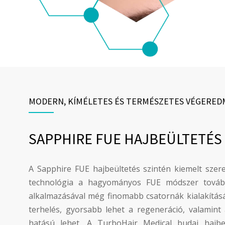
MODERN, KÍMÉLETES ÉS TERMÉSZETES VÉGERED
SAPPHIRE FUE HAJBEÜLTETÉS
A Sapphire FUE hajbeültetés szintén kiemelt szer
technológia a hagyományos FUE módszer továbbfe
alkalmazásával még finomabb csatornák kialakításá
terhelés, gyorsabb lehet a regeneráció, valamin
hatású lehet. A TurboHair Medical budai hajbe