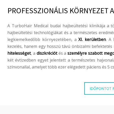
PROFESSZIONÁLIS KÖRNYEZET A
A TurboHair Medical budai hajbeültetési klinikája a 
hajbeültetési technológiákat és a természetes eredmén
legkiemelkedőbb környezetében, a
XI. kerületben
. A
kezelés, hanem egy hosszú távú önbizalmi befektetés i
hitelességet
, a
diszkréciót
és a
személyre szabott meg
két évtizedben egyet jelentett a természetes hajvona
színvonallal, amelyet több ezer elégedett páciens és 5 c
IDŐPONTOT 