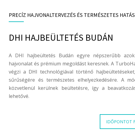
PRECÍZ HAJVONALTERVEZÉS ÉS TERMÉSZETES HATÁS
DHI HAJBEÜLTETÉS BUDÁN
A DHI hajbeültetés Budán egyre népszerűbb azok 
hajvonalat és prémium megoldást keresnek. A TurboHai
végzi a DHI technológiával történő hajbeültetéseket,
sűrűségére és természetes elhelyezkedésére. A mó
közvetlenül kerülnek beültetésre, így a beavatkozás
lehetővé.
IDŐPONTOT 