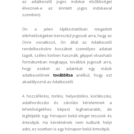
az adatkezelő jogos indokai elsőbbséget
élveznek-e az érintett jogos indokaival
szemben).
Ön a jelen tájékoztatóban megadott
elérhetőségeken keresztül jogosult arra, hogy az
Önre vonatkozó, Ön által az Adatkezelő
rendelkezésére bocsátott személyes adatait
tagolt, széles körben használt, géppel olvasható
formátumban megkapja, továbbá jogosult arra,
hogy ezeket az adatokat egy másik
adatkezelőnek
továbbítsa
anélkül, hogy ezt
akadályozná az Adatkezelő.
A hozzáférési, törlési, helyesbítési, korlátozási,
adathordozási és zárolási kérelemnek a
lehetőségekhez képest leghamarabb, de
legfeljebb egy hónapon belül eleget teszünk és
értesítjük. Ha kérelmének nem tudtunk helyt
adni, ez esetben is egy hónapon belül értesítjük.