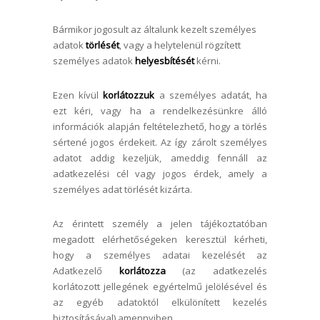
Bármikor jogosult az általunk kezelt személyes
adatok
törlését
, vagy a helytelenül rögzített
személyes adatok
helyesbítését
kérni.
Ezen kívül
korlátozzuk
a személyes adatát, ha
ezt kéri, vagy ha a rendelkezésünkre álló
információk alapján feltételezhető, hogy a törlés
sértené jogos érdekeit. Az így zárolt személyes
adatot addig kezeljük, ameddig fennáll az
adatkezelési cél vagy jogos érdek, amely a
személyes adat törlését kizárta.
Az érintett személy a jelen tájékoztatóban
megadott elérhetőségeken keresztül kérheti,
hogy a személyes adatai kezelését az
Adatkezelő
korlátozza
(az adatkezelés
korlátozott jellegének egyértelmű jelölésével és
az egyéb adatoktól elkülönített kezelés
biztosításával) amennyiben