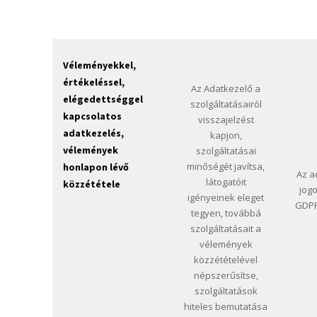
Véleményekkel,
értékeléssel,
Az Adatkezelő a
elégedettséggel
szolgáltatásairól
kapcsolatos
visszajelzést
adatkezelés,
kapjon,
vélemények
szolgáltatásai
minőségét javítsa,
honlapon lévő
Az a
látogatóit
közzététele
jog
igényeinek eleget
GDPR 
tegyen, továbbá
szolgáltatásait a
vélemények
közzétételével
népszerűsítse,
szolgáltatások
hiteles bemutatása