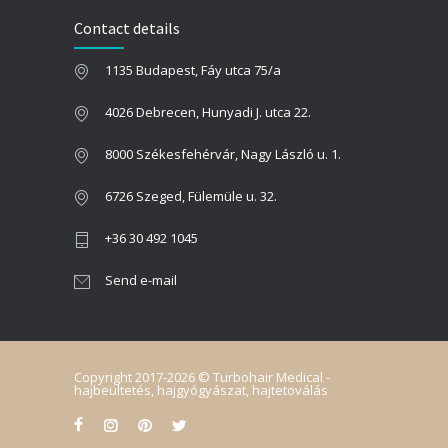
WHAT IS THE IDEAL HAIR LINE DURING HAIR TRANSPLANTATION?
Contact details
2023.09.22.
1135 Budapest, Fáy utca 75/a
WHICH IS THE BEST PERIOD FOR HAIR TRANSPLANTATION?!
2022.11.01.
4026 Debrecen, Hunyadi J. utca 22.
8000 Székesfehérvár, Nagy László u. 1.
6726 Szeged, Fülemüle u. 32.
+36 30 492 1045
Send e-mail
Copyright 2017-2026 © Turbohair Medical -
hajbeültetés, hajgyógyászat, hajtetoválás