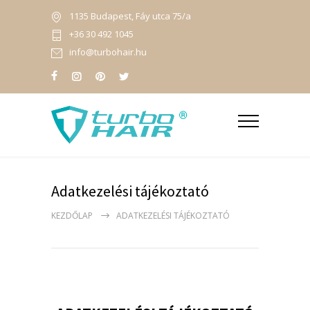
1135 Budapest, Fáy utca 75/a
+36 30 492 1045
info@turbohair.hu
Adatkezelési tájékoztató
KEZDŐLAP
ADATKEZELÉSI TÁJÉKOZTATÓ