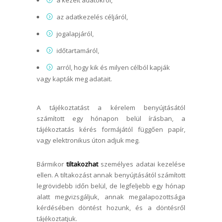
a kezelt adatokról,
az adatkezelés céljáról,
jogalapjáról,
időtartamáról,
arról, hogy kik és milyen célból kapják
vagy kapták meg adatait.
A tájékoztatást a kérelem benyújtásától
számított egy hónapon belül írásban, a
tájékoztatás kérés formájától függően papír,
vagy elektronikus úton adjuk meg.
Bármikor
tiltakozhat
személyes adatai kezelése
ellen. A tiltakozást annak benyújtásától számított
legrövidebb időn belül, de legfeljebb egy hónap
alatt megvizsgáljuk, annak megalapozottsága
kérdésében döntést hozunk, és a döntésről
tájékoztatjuk.