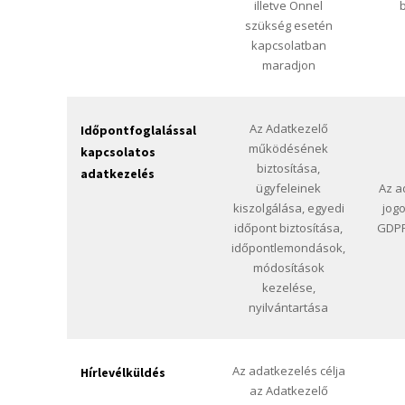
illetve Önnel
b
szükség esetén
kapcsolatban
maradjon
Az Adatkezelő
Időpontfoglalással
működésének
kapcsolatos
biztosítása,
adatkezelés
ügyfeleinek
Az a
kiszolgálása, egyedi
jog
időpont biztosítása,
GDPR 
időpontlemondások,
módosítások
kezelése,
nyilvántartása
Az adatkezelés célja
Hírlevélküldés
az Adatkezelő