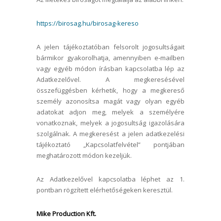
https://birosag.hu/birosag-kereso
A jelen tájékoztatóban felsorolt jogosultságait
bármikor gyakorolhatja, amennyiben e-mailben
vagy egyéb módon írásban kapcsolatba lép az
Adatkezelővel. A megkeresésével
összefüggésben kérhetik, hogy a megkereső
személy azonosítsa magát vagy olyan egyéb
adatokat adjon meg, melyek a személyére
vonatkoznak, melyek a jogosultság igazolására
szolgálnak. A megkeresést a jelen adatkezelési
tájékoztató „Kapcsolatfelvétel” pontjában
meghatározott módon kezeljük.
Az Adatkezelővel kapcsolatba léphet az 1.
pontban rögzített elérhetőségeken keresztül.
Mike Production Kft.