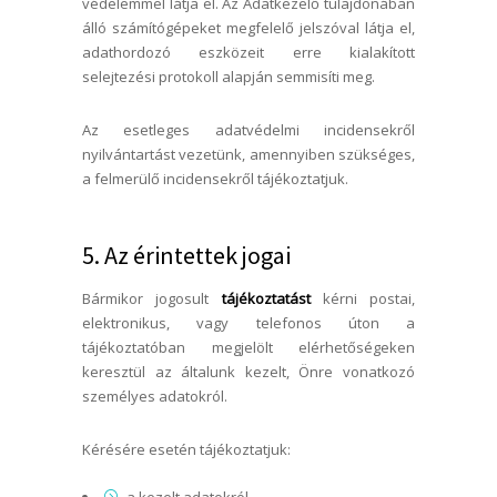
védelemmel látja el. Az Adatkezelő tulajdonában
álló számítógépeket megfelelő jelszóval látja el,
adathordozó eszközeit erre kialakított
selejtezési protokoll alapján semmisíti meg.
Az esetleges adatvédelmi incidensekről
nyilvántartást vezetünk, amennyiben szükséges,
a felmerülő incidensekről tájékoztatjuk.
5. Az érintettek jogai
Bármikor jogosult
tájékoztatást
kérni postai,
elektronikus, vagy telefonos úton a
tájékoztatóban megjelölt elérhetőségeken
keresztül az általunk kezelt, Önre vonatkozó
személyes adatokról.
Kérésére esetén tájékoztatjuk: