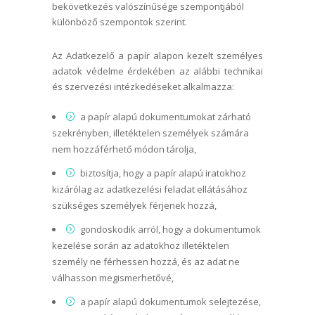
bekövetkezés valószínűsége szempontjából
különböző szempontok szerint.
Az Adatkezelő a papír alapon kezelt személyes
adatok védelme érdekében az alábbi technikai
és szervezési intézkedéseket alkalmazza:
a papír alapú dokumentumokat zárható
szekrényben, illetéktelen személyek számára
nem hozzáférhető módon tárolja,
biztosítja, hogy a papír alapú iratokhoz
kizárólag az adatkezelési feladat ellátásához
szükséges személyek férjenek hozzá,
gondoskodik arról, hogy a dokumentumok
kezelése során az adatokhoz illetéktelen
személy ne férhessen hozzá, és az adat ne
válhasson megismerhetővé,
a papír alapú dokumentumok selejtezése,