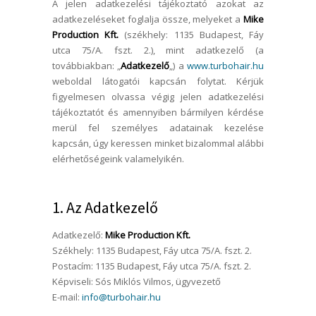
A jelen adatkezelési tájékoztató azokat az
adatkezeléseket foglalja össze, melyeket a
Mike
Production Kft.
(székhely: 1135 Budapest, Fáy
utca 75/A. fszt. 2.), mint adatkezelő (a
továbbiakban: „
Adatkezelő
„) a
www.turbohair.hu
weboldal látogatói kapcsán folytat. Kérjük
figyelmesen olvassa végig jelen adatkezelési
tájékoztatót és amennyiben bármilyen kérdése
merül fel személyes adatainak kezelése
kapcsán, úgy keressen minket bizalommal alábbi
elérhetőségeink valamelyikén.
1. Az Adatkezelő
Adatkezelő:
Mike Production Kft.
Székhely: 1135 Budapest, Fáy utca 75/A. fszt. 2.
Postacím: 1135 Budapest, Fáy utca 75/A. fszt. 2.
Képviseli: Sós Miklós Vilmos, ügyvezető
E-mail:
info@turbohair.hu