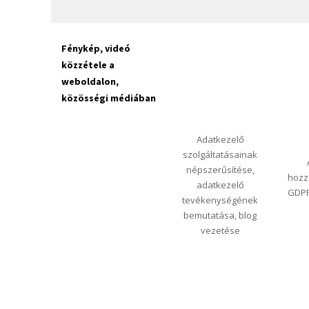
Fénykép, videó
közzétele a
weboldalon,
közösségi médiában
Adatkezelő
szolgáltatásainak
népszerűsítése,
hozz
adatkezelő
GDPR 
tevékenységének
bemutatása, blog
vezetése