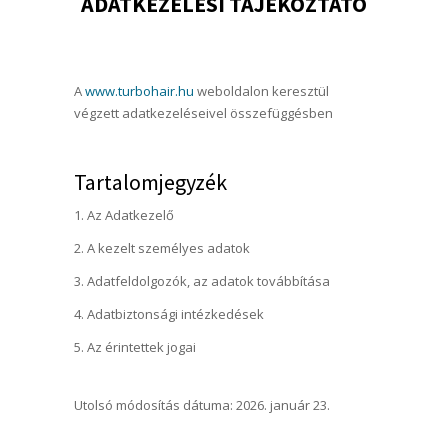
ADATKEZELÉSI TÁJÉKOZTATÓ
A
www.turbohair.hu
weboldalon keresztül
végzett adatkezeléseivel összefüggésben
Tartalomjegyzék
Az Adatkezelő
A kezelt személyes adatok
Adatfeldolgozók, az adatok továbbítása
Adatbiztonsági intézkedések
Az érintettek jogai
Utolsó módosítás dátuma: 2026. január 23.