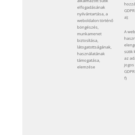
alkalmazott sütik
hozzá
elfogadásának
GDPR 6
nyilvántartása, a
a);
weboldalon történő
böngészés,
A web
munkamenet
haszn
biztosítása,
eleng
látogatottságának,
sütik
használatának
az ad
támogatása,
jogos
elemzése
GDPR 6
f)