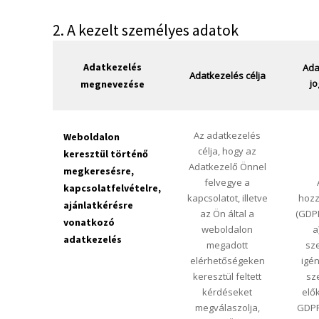
2. A kezelt személyes adatok
Adatkezelés
Ada
Adatkezelés célja
jo
megnevezése
Az adatkezelés
Weboldalon
célja, hogy az
keresztül történő
Adatkezelő Önnel
megkeresésre,
felvegye a
kapcsolatfelvételre,
kapcsolatot, illetve
hozz
ajánlatkérésre
az Ön által a
(GDPR
vonatkozó
weboldalon
a
adatkezelés
megadott
sz
elérhetőségeken
igé
keresztül feltett
sz
kérdéseket
elő
megválaszolja,
GDPR 