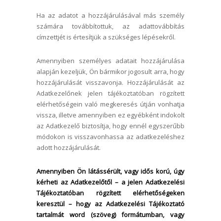
Ha az adatot a hozzájárulásával más személy
számára továbbítottuk, az adattovábbítás
címzettjét is értesítjük a szükséges lépésekről.
Amennyiben személyes adatait hozzájárulása
alapján kezeljük, Ön bármikor jogosult arra, hogy
hozzájárulását visszavonja. Hozzájárulását az
Adatkezelőnek jelen tájékoztatóban rögzített
elérhetőségein való megkeresés útján vonhatja
vissza, illetve amennyiben ez egyébként indokolt
az Adatkezelő biztosítja, hogy ennél egyszerűbb
módokon is visszavonhassa az adatkezeléshez
adott hozzájárulását.
Amennyiben Ön látássérült, vagy idős korú, úgy
kérheti az Adatkezelőtől – a jelen Adatkezelési
Tájékoztatóban rögzített elérhetőségeken
keresztül – hogy az Adatkezelési Tájékoztató
tartalmát word (szöveg) formátumban, vagy