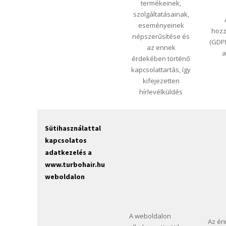
termékeinek,
szolgáltatásainak,
eseményeinek
hozz
népszerűsítése és
(GDPR
az ennek
a
érdekében történő
kapcsolattartás, így
kifejezetten
hírlevélküldés
Sütihasználattal
kapcsolatos
adatkezelés a
www.turbohair.hu
weboldalon
A weboldalon
Az éri