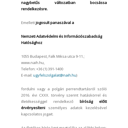
nagybetűs változatban bocsássa
rendelkezésre.
Emellett
jogosult panaszával a
Nemzeti Adatvédelmi és Információszabadság
Hatósághoz
1055 Budapest, Falk Miksa utca 9-11.;
www.naih.hu,
Telefon: +36 (1) 391-1400
E-mail:
ugyfelszolgalat@naih.hu
)
fordulni vagy a polgári perrendtartásról szóló
2016. évi CXXX. törvény szerint hatáskörrel és
illetékességgel rendelkező
bíróság előtt
érvényesíteni
személyes adatok kezelésével
kapcsolatos jogait.
Az illetékes bíróságot megtalálja az alábbi linken: