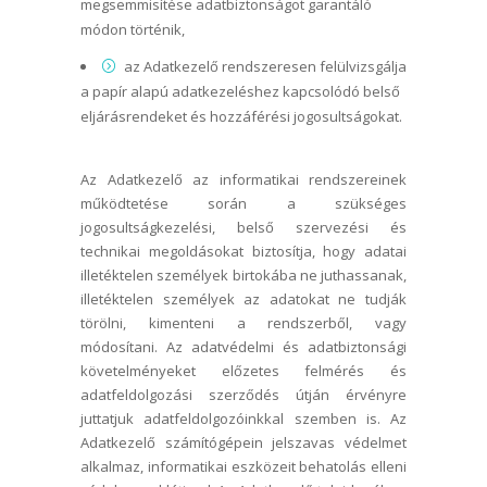
megsemmisítése adatbiztonságot garantáló
módon történik,
az Adatkezelő rendszeresen felülvizsgálja
a papír alapú adatkezeléshez kapcsolódó belső
eljárásrendeket és hozzáférési jogosultságokat.
Az Adatkezelő az informatikai rendszereinek
működtetése során a szükséges
jogosultságkezelési, belső szervezési és
technikai megoldásokat biztosítja, hogy adatai
illetéktelen személyek birtokába ne juthassanak,
illetéktelen személyek az adatokat ne tudják
törölni, kimenteni a rendszerből, vagy
módosítani. Az adatvédelmi és adatbiztonsági
követelményeket előzetes felmérés és
adatfeldolgozási szerződés útján érvényre
juttatjuk adatfeldolgozóinkkal szemben is. Az
Adatkezelő számítógépein jelszavas védelmet
alkalmaz, informatikai eszközeit behatolás elleni