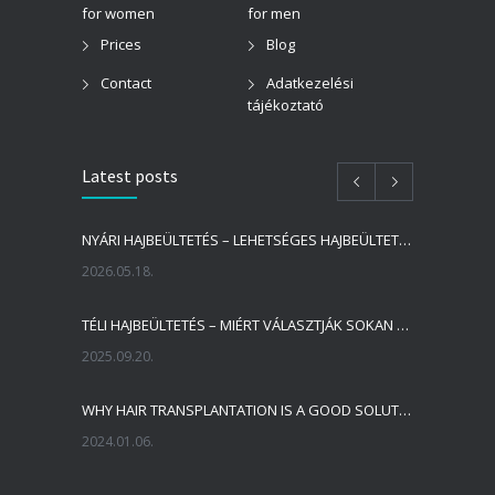
for women
for men
Prices
Blog
Contact
Adatkezelési
tájékoztató
Latest posts
NYÁRI HAJBEÜLTETÉS – LEHETSÉGES HAJBEÜLTETÉST VÉGEZNI NYÁRON?
2026.05.18.
TÉLI HAJBEÜLTETÉS – MIÉRT VÁLASZTJÁK SOKAN A HIDEGEBB IDŐSZAKOT A HAJBEÜLTETÉSRE?
2025.09.20.
WHY HAIR TRANSPLANTATION IS A GOOD SOLUTION?
2024.01.06.