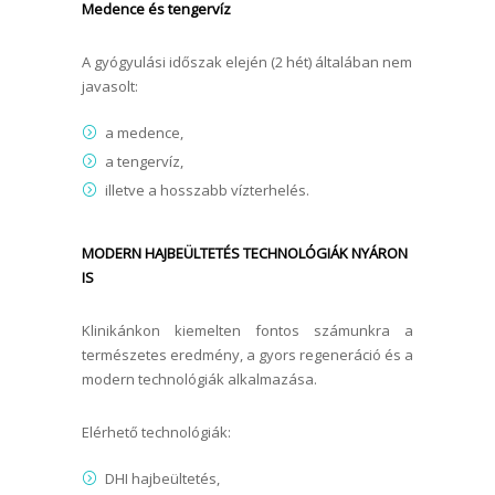
Medence és tengervíz
A gyógyulási időszak elején (2 hét) általában nem
javasolt:
a medence,
a tengervíz,
illetve a hosszabb vízterhelés.
MODERN HAJBEÜLTETÉS TECHNOLÓGIÁK NYÁRON
IS
Klinikánkon kiemelten fontos számunkra a
természetes eredmény, a gyors regeneráció és a
modern technológiák alkalmazása.
Elérhető technológiák:
DHI hajbeültetés,