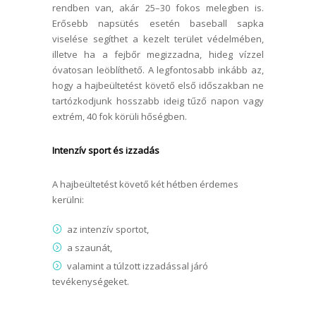
rendben van, akár 25–30 fokos melegben is.
Erősebb napsütés esetén baseball sapka
viselése segíthet a kezelt terület védelmében,
illetve ha a fejbőr megizzadna, hideg vízzel
óvatosan leöblíthető. A legfontosabb inkább az,
hogy a hajbeültetést követő első időszakban ne
tartózkodjunk hosszabb ideig tűző napon vagy
extrém, 40 fok körüli hőségben.
Intenzív sport és izzadás
A hajbeültetést követő két hétben érdemes
kerülni:
az intenzív sportot,
a szaunát,
valamint a túlzott izzadással járó
tevékenységeket.