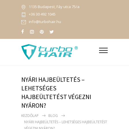
1135 Budapest, Fáy utca 75/a
+36 30 492 1045
info@turbohair.hu
NYÁRI HAJBEÜLTETÉS –
LEHETSÉGES
HAJBEÜLTETÉST VÉGEZNI
NYÁRON?
KEZDŐLAP
BLOG
NYÁRI HAJBEÜLTETÉS – LEHETSÉGES HAJBEÜLTETÉST
VÉGEZNI NYÁRON?