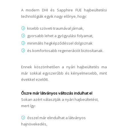
A modern DHI és Sapphire FUE hajbeültetési
technológiák egyik nagy előnye, hogy:
kisebb szöveti traumával járnak,
gyorsabb lehet a gyógyulási folyamat,
minimális hegképződéssel dolgoznak
és komfortosabb regenerációt biztosítanak.
Ennek köszönhetően a nyári hajbeültetés ma
már sokkal egyszerűbb és kényelmesebb, mint
évekkel ezelőtt.
Őszre már látványos változás indulhat el
Sokan azért választják a nyári hajbeültetést,
mert így:
ősszel már elindulhat a látványos
hajnövekedés,