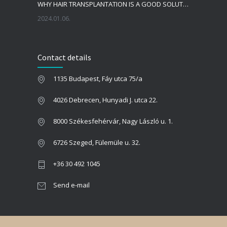
WHY HAIR TRANSPLANTATION IS A GOOD SOLUTION?
2024.01.06.
WHAT IS THE IDEAL HAIR LINE DURING HAIR TRANSPLANTATION?
Contact details
2023.09.22.
1135 Budapest, Fáy utca 75/a
WHICH IS THE BEST PERIOD FOR HAIR TRANSPLANTATION?!
2022.11.01.
4026 Debrecen, Hunyadi J. utca 22.
8000 Székesfehérvár, Nagy László u. 1.
6726 Szeged, Fülemüle u. 32.
+36 30 492 1045
Send e-mail