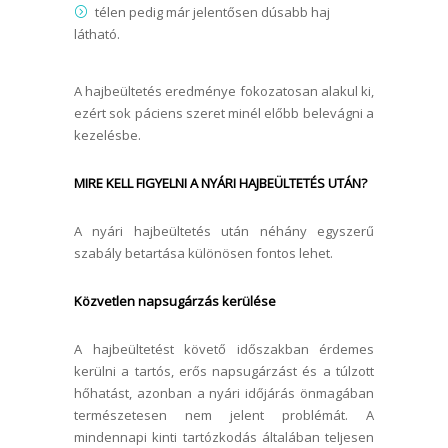
télen pedig már jelentősen dúsabb haj
látható.
A hajbeültetés eredménye fokozatosan alakul ki,
ezért sok páciens szeret minél előbb belevágni a
kezelésbe.
MIRE KELL FIGYELNI A NYÁRI HAJBEÜLTETÉS UTÁN?
A nyári hajbeültetés után néhány egyszerű
szabály betartása különösen fontos lehet.
Közvetlen napsugárzás kerülése
A hajbeültetést követő időszakban érdemes
kerülni a tartós, erős napsugárzást és a túlzott
hőhatást, azonban a nyári időjárás önmagában
természetesen nem jelent problémát. A
mindennapi kinti tartózkodás általában teljesen