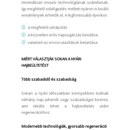
minimálisan invazív technológiának számítanak,
így megfelelő odafigyelés mellett nyáron is kiváló
eredmények érhetők el. A legfontosabb ilyenkor:
a megfelelő utóápolás
a közvetlen erős napsugárzás kerülése
valamint az orvosi utasítások betartása
MIÉRT VÁLASZTJÁK SOKAN A NYÁRI
HAJBEÜLTETÉST
Több szabadidő és szabadság
Sokan a nyári időszakban könnyebben tudnak
néhány nap pihenőt vagy szabadságot kivenni,
ami ideális lehet a hajbeültetés utáni
regenerációhoz.
Modernebb technológiák, gyorsabb regeneráció