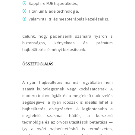
Sapphire FUE hajbeültetés,
Titanium Blade technológia,
valamint PRP és mezoterápiás kezelések is.
Célunk, hogy pácienseink számára nyáron is
biztonságos, kényelmes és prémium
hajbeültetési élményt biztosítsunk.
ÖSSZEFOGLALÁS
A nyári hajbeültetés ma már egyáltalán nem
számít különlegesnek vagy kockázatosnak. A
modern technológiák és a megfelelő utókezelés
segítségével a nyári időszak is ideális lehet a
hajbeültetés elvégzésére. A legfontosabb a
megfelelő szakmai háttér, a korszerű
technológia és az orvosi utasítások betartása —
így a nyári hajbeültetésből is természetes,