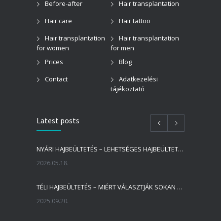
Before-after
Hair transplantation
Hair care
Hair tattoo
Hair transplantation
Hair transplantation
for women
for men
Prices
Blog
Contact
Adatkezelési
tájékoztató
Latest posts
NYÁRI HAJBEÜLTETÉS – LEHETSÉGES HAJBEÜLTETÉST VÉGEZNI NYÁRON?
2026.05.18.
TÉLI HAJBEÜLTETÉS – MIÉRT VÁLASZTJÁK SOKAN A HIDEGEBB IDŐSZAKOT A HAJBEÜLTETÉSRE?
2025.09.20.