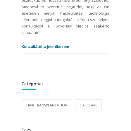
esztétikus és hosszú távú eredmény születhet.
Amennyiben szeretné megtudni, hogy az Ön
esetében melyik hajbeültetési technológia
jelentheti a legjobb megoldást, kérjen személyes
konzultációt a TurboHair Medical szakértő
csapatától.
Konzultációra jelentkezem
Categories
HAIR TRANSPLANTATION
HAIR CARE
Tags