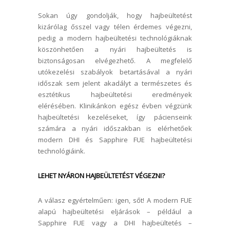
Sokan úgy gondolják, hogy hajbeültetést
kizárólag ősszel vagy télen érdemes végezni,
pedig a modern hajbeültetési technológiáknak
köszönhetően a nyári hajbeültetés is
biztonságosan elvégezhető. A megfelelő
utókezelési szabályok betartásával a nyári
időszak sem jelent akadályt a természetes és
esztétikus hajbeültetési eredmények
elérésében. Klinikánkon egész évben végzünk
hajbeültetési kezeléseket, így pácienseink
számára a nyári időszakban is elérhetőek
modern DHI és Sapphire FUE hajbeültetési
technológiáink.
LEHET NYÁRON HAJBEÜLTETÉST VÉGEZNI?
A válasz egyértelműen: igen, sőt! A modern FUE
alapú hajbeültetési eljárások – például a
Sapphire FUE vagy a DHI hajbeültetés –