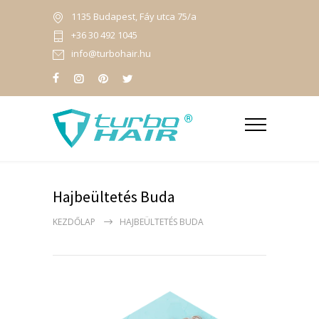
1135 Budapest, Fáy utca 75/a
+36 30 492 1045
info@turbohair.hu
Hajbeültetés Buda
KEZDŐLAP
HAJBEÜLTETÉS BUDA