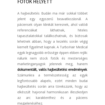
FOTÓK HELYETT
A hajbeültetés Budán ma már sokkal többet
jelent egy egyszerű beavatkozásnál. A
páciensek olyan klinikát keresnek, ahol valódi
referenciákat láthatnak, hiteles
tapasztalatokkal találkozhatnak, és biztosak
lehetnek abban, hogy a kezelés során végig
kiemelt figyelmet kapnak. A TurboHair Medical
egyik legnagyobb erőssége éppen ebben rejlik:
nálunk nem stock fotók és mesterséges
marketinganyagok jelennek meg, hanem
dokumentált, valós hajbeültetési eredmények
.
Számunkra a természetesség az egyik
legfontosabb alapelv, ezért minden budai
hajbeültetés során arra törekszünk, hogy az
elkészült hajvonal harmonikusan illeszkedjen
az arc karakteréhez és a páciens
megjelenéséhez.