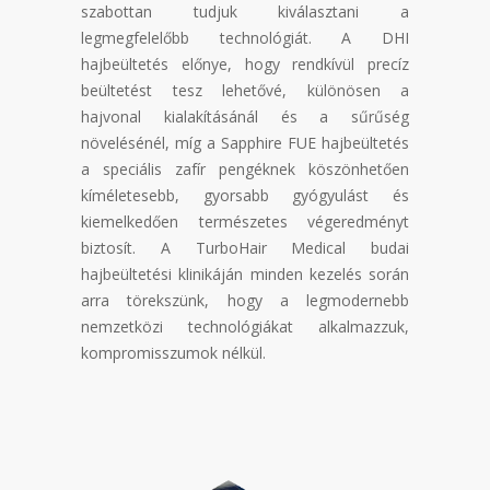
szabottan tudjuk kiválasztani a
legmegfelelőbb technológiát. A DHI
hajbeültetés előnye, hogy rendkívül precíz
beültetést tesz lehetővé, különösen a
hajvonal kialakításánál és a sűrűség
növelésénél, míg a Sapphire FUE hajbeültetés
a speciális zafír pengéknek köszönhetően
kíméletesebb, gyorsabb gyógyulást és
kiemelkedően természetes végeredményt
biztosít. A TurboHair Medical budai
hajbeültetési klinikáján minden kezelés során
arra törekszünk, hogy a legmodernebb
nemzetközi technológiákat alkalmazzuk,
kompromisszumok nélkül.