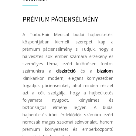
PRÉMIUM PÁCIENSÉLMÉNY
A TurboHair Medical budai hajbeültetési
központjában kiemelt szerepet kap a
prémium páciensélmény is. Tudjuk, hogy a
hajvesztés sok ember számára érzékeny és
személyes téma, ezért különösen fontos
számunkra a
diszkréció
és a
bizalom
.
Klinikánkon modern, elegáns környezetben
fogadjuk pácienseinket, ahol minden részlet
azt a célt szolgálja, hogy a hajbeültetés
folyamata nyugodt, kényelmes és
biztonságos élmény legyen. A budai
hajbeültetés iránt érdeklődők számára ezért
nemcsak magas szakmai színvonalat, hanem
prémium környezetet és emberközpontú