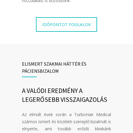
hozzáállást is biztosítunk.
IDŐPONTOT FOGLALOK
ELISMERT SZAKMAI HÁTTÉR ÉS
PÁCIENSBIZALOM
A VALÓDI EREDMÉNY A
LEGERŐSEBB VISSZAIGAZOLÁS
Az elmúlt évek során a TurboHair Medical
számos ismert és közéleti szereplő bizalmát is
elnyerte, ami tovább erősíti klinikánk