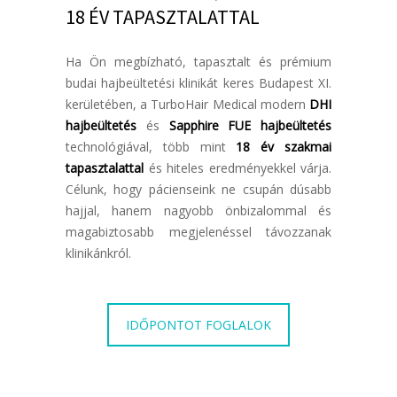
18 ÉV TAPASZTALATTAL
Ha Ön megbízható, tapasztalt és prémium
budai hajbeültetési klinikát keres Budapest XI.
kerületében, a TurboHair Medical modern
DHI
hajbeültetés
és
Sapphire FUE hajbeültetés
technológiával, több mint
18 év szakmai
tapasztalattal
és hiteles eredményekkel várja.
Célunk, hogy pácienseink ne csupán dúsabb
hajjal, hanem nagyobb önbizalommal és
magabiztosabb megjelenéssel távozzanak
klinikánkról.
IDŐPONTOT FOGLALOK