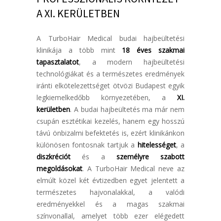
A XI. KERÜLETBEN
A TurboHair Medical budai hajbeültetési
klinikája a több mint
18 éves szakmai
tapasztalatot
, a modern hajbeültetési
technológiákat és a természetes eredmények
iránti elkötelezettséget ötvözi Budapest egyik
legkiemelkedőbb környezetében, a
XI.
kerületben
. A budai hajbeültetés ma már nem
csupán esztétikai kezelés, hanem egy hosszú
távú önbizalmi befektetés is, ezért klinikánkon
különösen fontosnak tartjuk a
hitelességet
, a
diszkréciót
és a
személyre szabott
megoldásokat
. A TurboHair Medical neve az
elmúlt közel két évtizedben egyet jelentett a
természetes hajvonalakkal, a valódi
eredményekkel és a magas szakmai
színvonallal, amelyet több ezer elégedett