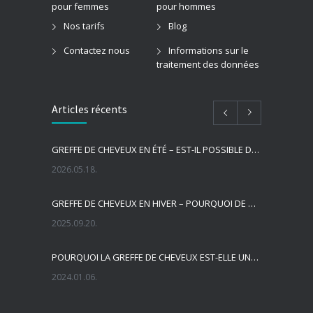
pour femmes
pour hommes
Nos tarifs
Blog
Contactez nous
Informations sur le
traitement des données
Articles récents
GREFFE DE CHEVEUX EN ÉTÉ – EST-IL POSSIBLE DE SE FAIRE GREFFERVOIR DES CHEVEUX EN ÉTÉ ?
2026.05.18.
GREFFE DE CHEVEUX EN HIVER – POURQUOI DE NOMBREUSES PERSONNES CHOISISSENT-ELLES LA SAISON LA PLUS FROIDE POUR UNE GREFFE DE CHEVEUX ?
2025.09.20.
POURQUOI LA GREFFE DE CHEVEUX EST-ELLE UNE BONNE SOLUTION?
2024.01.06.
QUELLE EST LA LIGNE DE CHEVEUX IDÉALE PENDANT LA GREFFE DE CHEVEUX ?