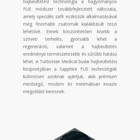
hajbeültetési technológia a hagyományos
FUE módszer továbbfejlesztett változata,
amely speciális zafír eszközök alkalmazásával
még finomabb csatornák kialakítását teszi
lehetővé. Ennek köszönhetően kisebb a
szöveti terhelés, gyorsabb lehet a
regeneráció, valamint a hajbeültetés
eredménye természetesebb és sűrűbb hatású
lehet. A TurboHair Medical budai hajbeültetési
központjában a Sapphire FUE technológiát
különösen azoknak ajánljuk, akik prémium
minőségű, modern és minimálisan invazív
megoldást keresnek.