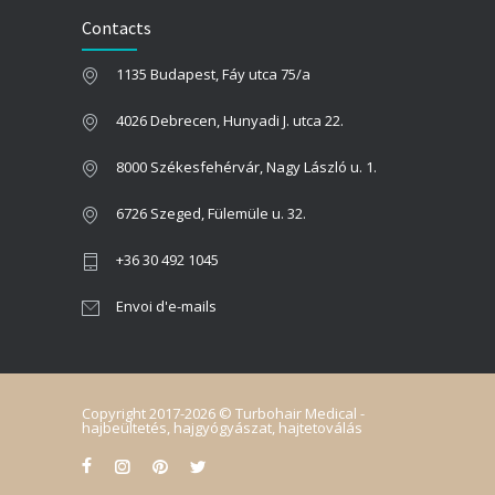
Contacts
2023.09.22.
1135 Budapest, Fáy utca 75/a
QUELLE EST LA MEILLEURE PÉRIODE POUR LA GREFFE DE CHEVEUX ?!
2022.11.01.
4026 Debrecen, Hunyadi J. utca 22.
8000 Székesfehérvár, Nagy László u. 1.
6726 Szeged, Fülemüle u. 32.
+36 30 492 1045
Envoi d'e-mails
Copyright 2017-2026 © Turbohair Medical -
hajbeültetés, hajgyógyászat, hajtetoválás