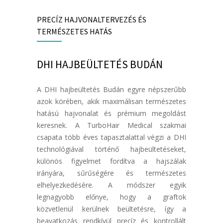
PRECÍZ HAJVONALTERVEZÉS ÉS
TERMÉSZETES HATÁS
DHI HAJBEÜLTETÉS BUDÁN
A DHI hajbeültetés Budán egyre népszerűbb
azok körében, akik maximálisan természetes
hatású hajvonalat és prémium megoldást
keresnek. A TurboHair Medical szakmai
csapata több éves tapasztalattal végzi a DHI
technológiával történő hajbeültetéseket,
különös figyelmet fordítva a hajszálak
irányára, sűrűségére és természetes
elhelyezkedésére. A módszer egyik
legnagyobb előnye, hogy a graftok
közvetlenül kerülnek beültetésre, így a
beavatkozás rendkívül precíz és kontrollált