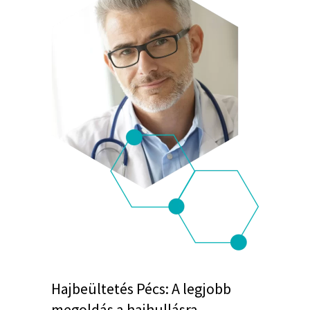
Hajbeültetés Pécs: A legjobb
megoldás a hajhullásra,