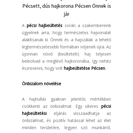
Pécsett, dús hajkorona Pécsen Önnek is
jár
A
pécsi hajbeültetés
során a szakembereink
ügyelnek arra, hogy természetes hajvonalat
alakítsanak ki Önnek és a hajszálak a lehető
legtermészetesebb formában nőjenek újra. Az
újonnan növő (beültetett) haj teljesen
beleolvad a meglévő hajkoronába, így nehéz
észrevenni, hogy volt
hajbeültetése Pécsen
.
Önbizalom növelése
A hajhullás gyakran jelentős mértékben
csökkenti az önbizalmat. Egy sikeres
pécsi
hajbeültetési
eljárás visszaadhatja az
önbizalmat, és pozitív hatással lehet az élet
minden területére, legyen szó munkáról,