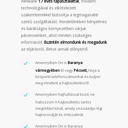
Klinikánk
17 éves tapasztalattal
, modern
technológiával és elkötelezett
szakemberekkel biztosítja a legmagasabb
szintű szolgáltatást. Rendelőinkben kényelmes
és barátságos környezetben várjuk
pácienseinket, ahol minden szükséges
információt
őszintén elmondunk és megadunk
az eljárásról, illetve annak előnyeiről.
Amennyiben Ön is
Baranya
vármegyében
él vagy
Pécsett,
hívja a
központi telefonszámunkat és tudjon
meg mindent a hajbeültetésről.
Amennyiben hajhullással küzd, ne
habozzon! A hajbeültetés tartós
megoldást kínál, amely visszaadja régi
hajkoronáját és önbizalmát.
Amennyiben Ön is Baranya