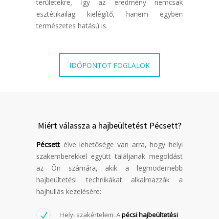
területekre, így az eredmény nemcsak
esztétikailag kielégítő, hanem egyben
természetes hatású is.
IDŐPONTOT FOGLALOK
Miért válassza a hajbeültetést Pécsett?
Pécsett
élve lehetősége van arra, hogy helyi
szakemberekkel együtt találjanak megoldást
az Ön számára, akik a legmodernebb
hajbeültetési technikákat alkalmazzák a
hajhullás kezelésére:
Helyi szakértelem: A
pécsi hajbeültetési