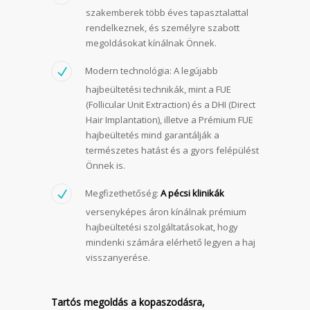
szakemberek több éves tapasztalattal
rendelkeznek, és személyre szabott
megoldásokat kínálnak Önnek.
Modern technológia: A legújabb
hajbeültetési technikák, mint a FUE
(Follicular Unit Extraction) és a DHI (Direct
Hair Implantation), illetve a Prémium FUE
hajbeültetés mind garantálják a
természetes hatást és a gyors felépülést
Önnek is.
Megfizethetőség:
A pécsi klinikák
versenyképes áron kínálnak prémium
hajbeültetési szolgáltatásokat, hogy
mindenki számára elérhető legyen a haj
visszanyerése.
Tartós megoldás a kopaszodásra,