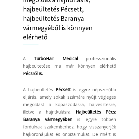
hajbeültetés Pécsett,
hajbeültetés Baranya
vármegyéből is könnyen
elérhető
A
TurboHair Medical
professzionális
hajbeültetése ma már könnyen elérhető
Pécsről is.
A hajbeültetés
Pécsett
is egyre népszerűbb
eljárás, amely sokak számára nyújt végleges
megoldást a kopaszodásra, hajvesztésre,
illetve a hajritkulásra.
Hajbeültetés Pécs:
Baranya vármegyében
is egyre többen
fordulnak szakemberhez, hogy visszanyerjék
hajkoronájukat és önbizalmukat. De miért is