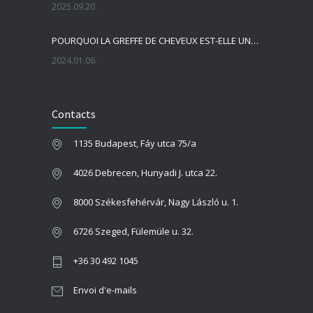
2025.09.20.
POURQUOI LA GREFFE DE CHEVEUX EST-ELLE UNE BONNE SOLUTION?
2024.01.06.
QUELLE EST LA LIGNE DE CHEVEUX IDÉALE PENDANT LA GREFFE DE CHEVEUX ?
Contacts
2023.09.22.
1135 Budapest, Fáy utca 75/a
QUELLE EST LA MEILLEURE PÉRIODE POUR LA GREFFE DE CHEVEUX ?!
2022.11.01.
4026 Debrecen, Hunyadi J. utca 22.
8000 Székesfehérvár, Nagy László u. 1.
6726 Szeged, Fülemüle u. 32.
+36 30 492 1045
Envoi d'e-mails