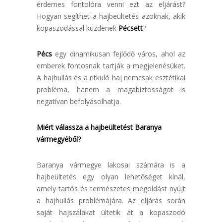
érdemes fontolóra venni ezt az eljárást?
Hogyan segíthet a hajbeültetés azoknak, akik
kopaszodással küzdenek
Pécsett
?
Pécs
egy dinamikusan fejlődő város, ahol az
emberek fontosnak tartják a megjelenésüket.
A hajhullás és a ritkuló haj nemcsak esztétikai
probléma, hanem a magabiztosságot is
negatívan befolyásolhatja.
Miért válassza a hajbeültetést Baranya
vármegyéből?
Baranya vármegye lakosai számára is a
hajbeültetés egy olyan lehetőséget kínál,
amely tartós és természetes megoldást nyújt
a hajhullás problémájára. Az eljárás során
saját hajszálakat ültetik át a kopaszodó