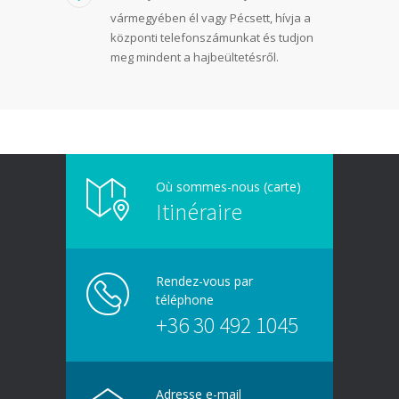
vármegyében él vagy Pécsett, hívja a
központi telefonszámunkat és tudjon
meg mindent a hajbeültetésről.
Où sommes-nous (carte)
Itinéraire
Rendez-vous par
téléphone
+36 30 492 1045
Adresse e-mail