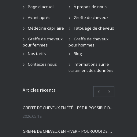
Page d'accueil
À propos de nous
Avant après
Greffe de cheveux
Médecine capillaire
Tatouage de cheveux
Greffe de cheveux
Greffe de cheveux
pour femmes
pour hommes
Nos tarifs
Blog
Contactez nous
Informations sur le
traitement des données
Articles récents
GREFFE DE CHEVEUX EN ÉTÉ – EST-IL POSSIBLE DE SE FAIRE GREFFERVOIR DES CHEVEUX EN ÉTÉ ?
2026.05.18.
GREFFE DE CHEVEUX EN HIVER – POURQUOI DE NOMBREUSES PERSONNES CHOISISSENT-ELLES LA SAISON LA PLUS FROIDE POUR UNE GREFFE DE CHEVEUX ?