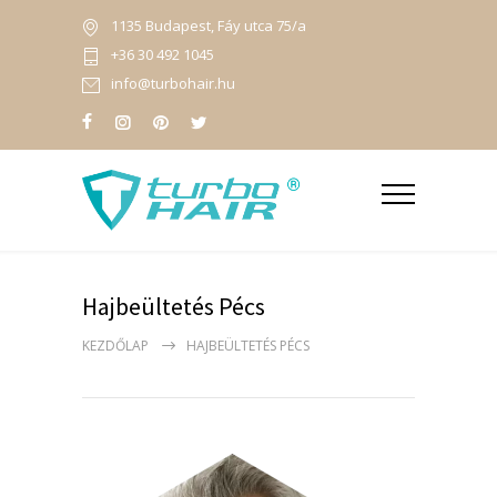
1135 Budapest, Fáy utca 75/a
+36 30 492 1045
info@turbohair.hu
Hajbeültetés Pécs
KEZDŐLAP
HAJBEÜLTETÉS PÉCS