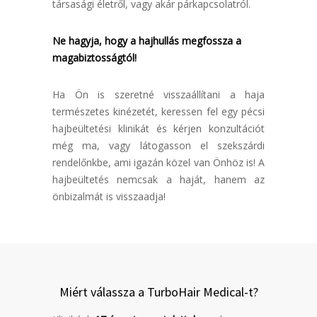
társasági életről, vagy akár párkapcsolatról.
Ne hagyja, hogy a hajhullás megfossza a
magabiztosságtól!
Ha Ön is szeretné visszaállítani a haja
természetes kinézetét, keressen fel egy pécsi
hajbeültetési klinikát és kérjen konzultációt
még ma, vagy látogasson el szekszárdi
rendelőnkbe, ami igazán közel van Önhöz is! A
hajbeültetés nemcsak a haját, hanem az
önbizalmát is visszaadja!
Miért válassza a TurboHair Medical-t?