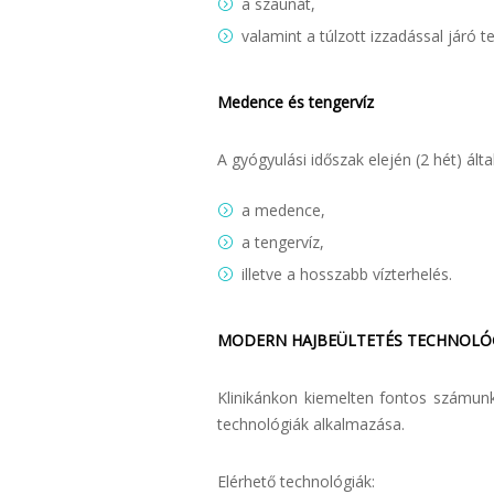
a szaunát,
valamint a túlzott izzadással járó 
Medence és tengervíz
A gyógyulási időszak elején (2 hét) ált
a medence,
a tengervíz,
illetve a hosszabb vízterhelés.
MODERN HAJBEÜLTETÉS TECHNOLÓG
Klinikánkon kiemelten fontos számun
technológiák alkalmazása.
Elérhető technológiák: