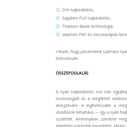
DHI hajbeültetés,
Sapphire FUE hajbeültetés,
Titanium Blade technológia,
valamint PRP és mezoterápiás kezel
Célunk, hogy pácienseink számára nyá
biztosítsunk.
ÖSSZEFOGLALÁS
A nyári hajbeültetés ma már egyált
technológiák és a megfelelő utókezelé
elvégzésére. A legfontosabb a megf
utasítások betartása — így a nyári ha
születhet. Amennyiben szeretné meg
jelentheti a legjobb megoldást, kérjen