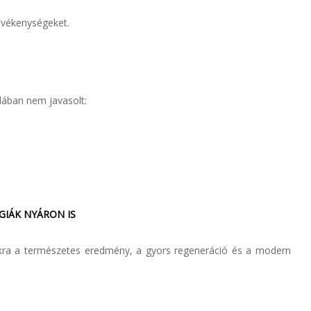
tevékenységeket.
alában nem javasolt:
IÁK NYÁRON IS
kra a természetes eredmény, a gyors regeneráció és a modern