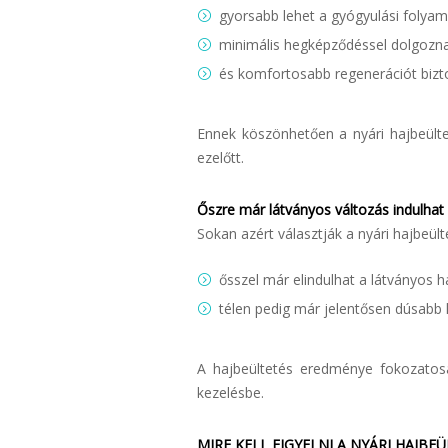
gyorsabb lehet a gyógyulási folyam
minimális hegképződéssel dolgozn
és komfortosabb regenerációt bizt
Ennek köszönhetően a nyári hajbeült
ezelőtt.
Őszre már látványos változás indulhat 
Sokan azért választják a nyári hajbeülte
ősszel már elindulhat a látványos 
télen pedig már jelentősen dúsabb h
A hajbeültetés eredménye fokozatosa
kezelésbe.
MIRE KELL FIGYELNI A NYÁRI HAJBE