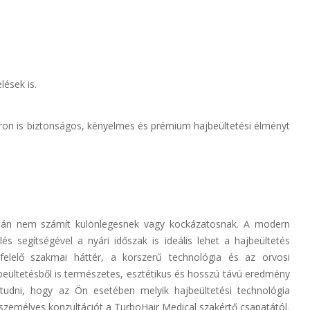
ések is.
ron is biztonságos, kényelmes és prémium hajbeültetési élményt
alán nem számít különlegesnek vagy kockázatosnak. A modern
s segítségével a nyári időszak is ideális lehet a hajbeültetés
elelő szakmai háttér, a korszerű technológia és az orvosi
jbeültetésből is természetes, esztétikus és hosszú távú eredmény
tudni, hogy az Ön esetében melyik hajbeültetési technológia
 személyes konzultációt a TurboHair Medical szakértő csapatától.