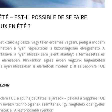
TÉ – EST-IL POSSIBLE DE SE FAIRE
UX EN ÉTÉ ?
st kizárólag ősszel vagy télen érdemes végezni, pedig a modern
nhetően a nyári hajbeültetés is biztonságosan elvégezhető. A
rtásával a nyári időszak sem jelent akadályt a természetes és
k elérésében. Klinikánkon egész évben végzünk hajbeültetési
a a nyári időszakban is elérhetőek modern DHI és Sapphire FUE
EZNI?
odern FUE alapú hajbeültetési eljárások – például a Sapphire FUE
n invazív technológiának számítanak, így megfelelő odafigyelés
hetők el. A legfontosabb ilyenkor: