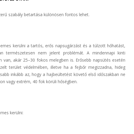
zerű szabály betartása különösen fontos lehet.
emes kerülni a tartós, erős napsugárzást és a túlzott hőhatást,
n természetesen nem jelent problémát. A mindennapi kinti
en van, akár 25–30 fokos melegben is. Erősebb napsütés esetén
zelt terület védelmében, illetve ha a fejbőr megizzadna, hideg
tosabb inkább az, hogy a hajbeültetést követő első időszakban ne
on vagy extrém, 40 fok körüli hőségben.
mes kerülni: