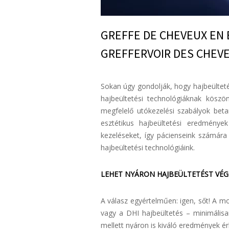
GREFFE DE CHEVEUX EN É
GREFFERVOIR DES CHEVE
Sokan úgy gondolják, hogy hajbeülteté
hajbeültetési technológiáknak köszö
megfelelő utókezelési szabályok beta
esztétikus hajbeültetési eredménye
kezeléseket, így pácienseink számár
hajbeültetési technológiáink.
LEHET NYÁRON HAJBEÜLTETÉST VÉG
A válasz egyértelműen: igen, sőt! A m
vagy a DHI hajbeültetés – minimálisa
mellett nyáron is kiváló eredmények ér