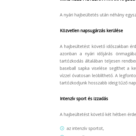
A nyári hajbeültetés után néhány egys
Közvetlen napsugárzás kerülése
A hajbeültetést követő időszakban érd
azonban a nyári időjárás önmagába
tartózkodás általában teljesen rendb
baseball sapka viselése segíthet a ke
vízzel óvatosan leöblíthető. A legfon
tartózkodjunk hosszabb ideig tűző nap
Intenzív sport és izzadás
A hajbeültetést követő két hétben érde
az intenzív sportot,