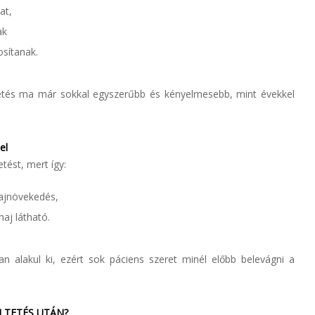
at,
ak
osítanak.
etés ma már sokkal egyszerűbb és kényelmesebb, mint évekkel
el
tést, mert így:
hajnövekedés,
aj látható.
n alakul ki, ezért sok páciens szeret minél előbb belevágni a
ÜLTETÉS UTÁN?