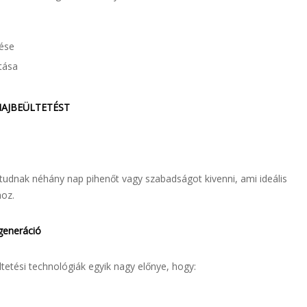
lése
tása
HAJBEÜLTETÉST
udnak néhány nap pihenőt vagy szabadságot kivenni, ami ideális
hoz.
generáció
etési technológiák egyik nagy előnye, hogy: