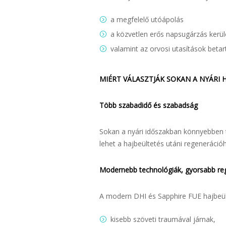
a megfelelő utóápolás
a közvetlen erős napsugárzás kerü
valamint az orvosi utasítások betar
MIÉRT VÁLASZTJÁK SOKAN A NYÁRI 
Több szabadidő és szabadság
Sokan a nyári időszakban könnyebben t
lehet a hajbeültetés utáni regeneráció
Modernebb technológiák, gyorsabb re
A modern DHI és Sapphire FUE hajbeült
kisebb szöveti traumával járnak,