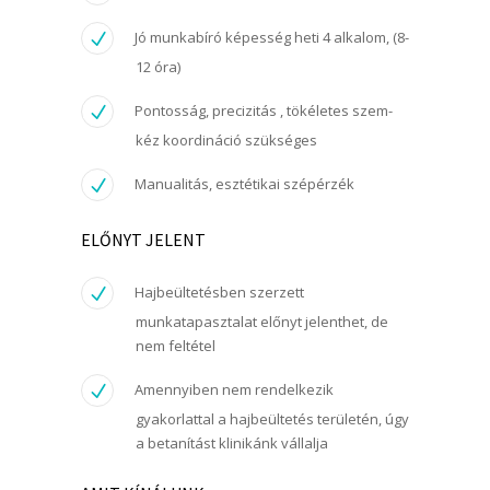
Jó munkabíró képesség heti 4 alkalom, (8-
12 óra)
Pontosság, precizitás , tökéletes szem-
kéz koordináció szükséges
Manualitás, esztétikai szépérzék
ELŐNYT JELENT
Hajbeültetésben szerzett
munkatapasztalat előnyt jelenthet, de
nem feltétel
Amennyiben nem rendelkezik
gyakorlattal a hajbeültetés területén, úgy
a betanítást klinikánk vállalja