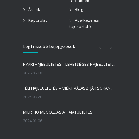
férfiaknak
Áraink
Blog
Kapcsolat
Adatkezelési
tájékoztató
Legfrissebb bejegyzések
NYÁRI HAJBEÜLTETÉS – LEHETSÉGES HAJBEÜLTETÉST VÉGEZNI NYÁRON?
2026.05.18.
TÉLI HAJBEÜLTETÉS – MIÉRT VÁLASZTJÁK SOKAN A HIDEGEBB IDŐSZAKOT A HAJBEÜLTETÉSRE?
2025.09.20.
MIÉRT JÓ MEGOLDÁS A HAJÁTÜLTETÉS?
2024.01.06.
MILYEN AZ IDEÁLIS HAJVONAL A HAJBEÜLTETÉS SORÁN?