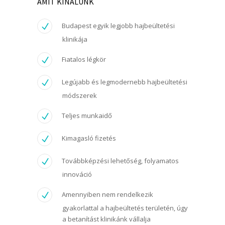
AMIT KÍNÁLUNK
Budapest egyik legjobb hajbeültetési
klinikája
Fiatalos légkör
Legújabb és legmodernebb hajbeültetési
módszerek
Teljes munkaidő
Kimagasló fizetés
Továbbképzési lehetőség, folyamatos
innováció
Amennyiben nem rendelkezik
gyakorlattal a hajbeültetés területén, úgy
a betanítást klinikánk vállalja