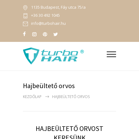
1135 Budapest, Fáy utca 75/a
+36 30 492 1045
info@turbohair.hu
Hajbeültető orvos
KEZDŐLAP
HAJBEÜLTETŐ ORVOS
HAJBEÜLTETŐ ORVOST
KERESÜNK