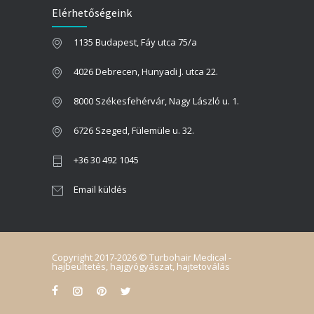
Elérhetőségeink
2023.09.22.
1135 Budapest, Fáy utca 75/a
MELYIK A LEGJOBB IDŐSZAK A HAJBEÜLTETÉSRE?!
2022.11.01.
4026 Debrecen, Hunyadi J. utca 22.
8000 Székesfehérvár, Nagy László u. 1.
6726 Szeged, Fülemüle u. 32.
+36 30 492 1045
Email küldés
Copyright 2017-2026 © Turbohair Medical -
hajbeültetés, hajgyógyászat, hajtetoválás